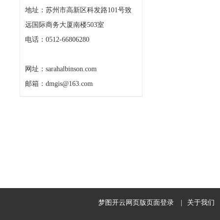
地址：苏州市高新区科发路101号致
远国际商务大厦南楼503室
电话：0512-66806280
网址：sarahalbinson.com
邮箱：dmgis@163.com
梦图开云网页版页面登录
|
关于我们