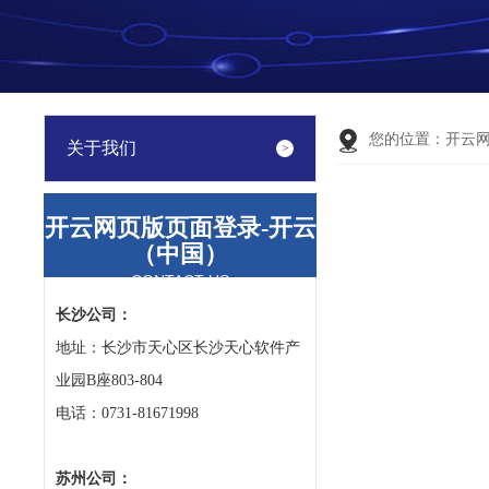
您的位置：
开云
关于我们
开云网页版页面登录-开云
（中国）
CONTACT US
长沙公司：
地址：长沙市天心区长沙天心软件产
业园B座803-804
电话：0731-81671998
苏州公司：